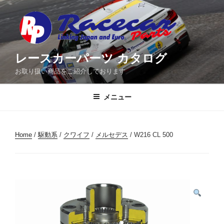
コ
ン
テ
ン
ツ
レースカーパーツ カタログ
へ
お取り扱い商品をご紹介しております
ス
キ
メニュー
ッ
プ
Home
/
駆動系
/
クワイフ
/
メルセデス
/ W216 CL 500