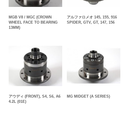
MGB V8 / MGC (CROWN
アルファロメオ 145, 155, 916
WHEEL FACE TO BEARING
SPIDER, GTV, GT, 147, 156
13MM)
MG MIDGET (A SERIES)
アウディ (FRONT), S4, S6, A6
4.2L (01E)