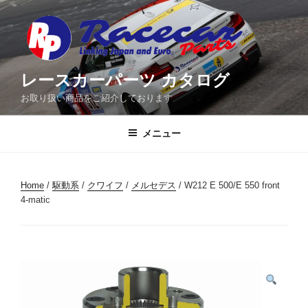
コ
ン
テ
ン
ツ
レースカーパーツ カタログ
へ
お取り扱い商品をご紹介しております
ス
キ
メニュー
ッ
プ
Home
/
駆動系
/
クワイフ
/
メルセデス
/ W212 E 500/E 550 front
4-matic