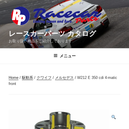
コ
ン
テ
ン
ツ
レースカーパーツ カタログ
へ
お取り扱い商品をご紹介しております
ス
キ
メニュー
ッ
プ
Home
/
駆動系
/
クワイフ
/
メルセデス
/ W212 E 350 cdi 4-matic
front