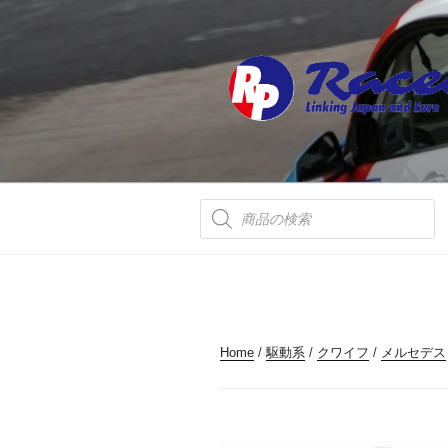
コ
ン
テ
ン
ツ
へ
ス
キ
ッ
商
品
プ
検
索
Home
/
駆動系
/
クワイフ
/
メルセデス