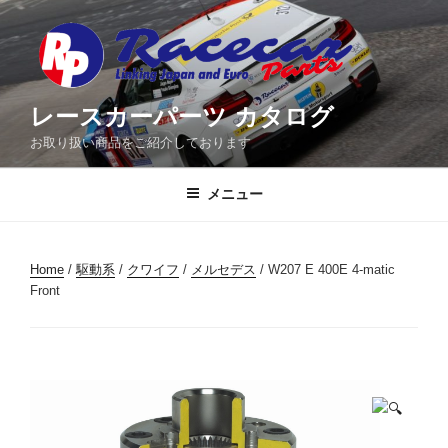
コ
ン
テ
ン
ツ
レースカーパーツ カタログ
へ
お取り扱い商品をご紹介しております
ス
キ
メニュー
ッ
プ
Home
/
駆動系
/
クワイフ
/
メルセデス
/ W207 E 400E 4-matic
Front