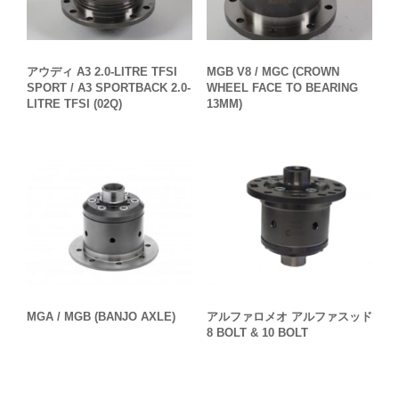
アウディ A3 2.0-LITRE TFSI
MGB V8 / MGC (CROWN
SPORT / A3 SPORTBACK 2.0-
WHEEL FACE TO BEARING
LITRE TFSI (02Q)
13MM)
アルファロメオ アルファスッド
MGA / MGB (BANJO AXLE)
8 BOLT & 10 BOLT