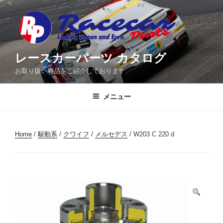
コ
ン
テ
ン
ツ
レースカーパーツ カタログ
へ
お取り扱い商品をご紹介しております
ス
キ
メニュー
ッ
プ
Home
/
駆動系
/
クワイフ
/
メルセデス
/ W203 C 220 d