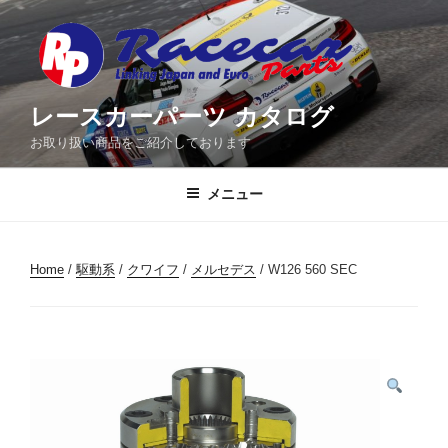
コ
ン
テ
ン
ツ
レースカーパーツ カタログ
へ
お取り扱い商品をご紹介しております
ス
キ
メニュー
ッ
プ
Home
/
駆動系
/
クワイフ
/
メルセデス
/ W126 560 SEC