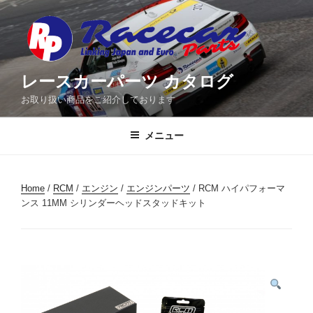
コ
ン
テ
ン
ツ
レースカーパーツ カタログ
へ
お取り扱い商品をご紹介しております
ス
キ
メニュー
ッ
プ
Home
/
RCM
/
エンジン
/
エンジンパーツ
/ RCM ハイパフォーマ
ンス 11MM シリンダーヘッドスタッドキット