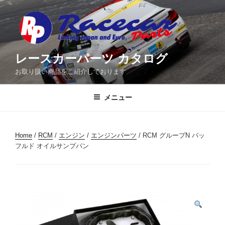
コ
ン
テ
ン
ツ
レースカーパーツ カタログ
へ
お取り扱い商品をご紹介しております
ス
キ
メニュー
ッ
プ
Home
/
RCM
/
エンジン
/
エンジンパーツ
/ RCM グループN バッ
フルド オイルサンプパン