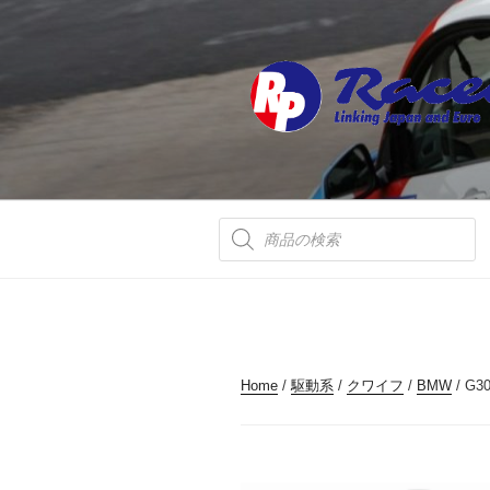
コ
ン
テ
ン
ツ
へ
ス
キ
ッ
商
品
プ
検
索
Home
/
駆動系
/
クワイフ
/
BMW
/ G30