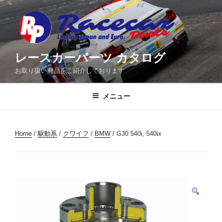
コ
ン
テ
ン
ツ
レースカーパーツ カタログ
へ
お取り扱い商品をご紹介しております
ス
キ
メニュー
ッ
プ
Home
/
駆動系
/
クワイフ
/
BMW
/ G30 540i, 540ix