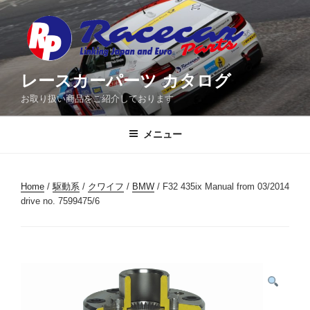
コ
ン
テ
ン
ツ
レースカーパーツ カタログ
へ
お取り扱い商品をご紹介しております
ス
キ
メニュー
ッ
プ
Home
/
駆動系
/
クワイフ
/
BMW
/ F32 435ix Manual from 03/2014
drive no. 7599475/6