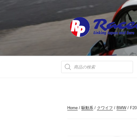
コ
ン
テ
ン
ツ
へ
ス
キ
ッ
商
品
プ
検
索
Home
/
駆動系
/
クワイフ
/
BMW
/ F20