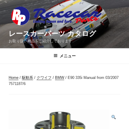
コ
ン
テ
ン
ツ
レースカーパーツ カタログ
へ
お取り扱い商品をご紹介しております
ス
キ
メニュー
ッ
プ
Home
/
駆動系
/
クワイフ
/
BMW
/ E90 335i Manual from 03/2007
7571187/6