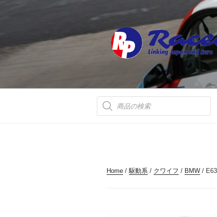
コ
ン
テ
ン
ツ
へ
ス
キ
ッ
商
品
プ
検
索
Home
/
駆動系
/
クワイフ
/
BMW
/ E63