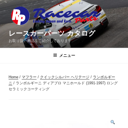
コ
ン
テ
ン
ツ
レースカーパーツ カタログ
へ
お取り扱い商品をご紹介しております
ス
キ
メニュー
ッ
プ
Home
/
マフラー
/
クイックシルバー ヘリテージ
/
ランボルギー
ニ
/ ランボルギーニ ディアブロ マニホールド (1991-1997) ロング
セラミックコーティング