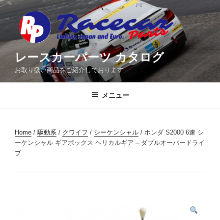
コ
ン
テ
ン
ツ
レースカーパーツ カタログ
へ
お取り扱い商品をご紹介しております
ス
キ
メニュー
ッ
プ
Home
/
駆動系
/
クワイフ
/
シーケンシャル
/ ホンダ S2000 6速 シ
ーケンシャル ギアボックス ヘリカルギア – ダブルオーバードライ
ブ