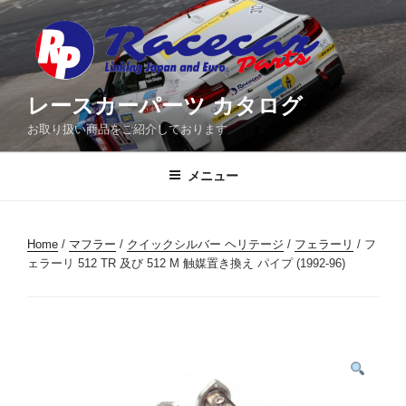
コ
ン
テ
ン
ツ
レースカーパーツ カタログ
へ
お取り扱い商品をご紹介しております
ス
キ
メニュー
ッ
プ
Home
/
マフラー
/
クイックシルバー ヘリテージ
/
フェラーリ
/ フ
ェラーリ 512 TR 及び 512 M 触媒置き換え パイプ (1992-96)