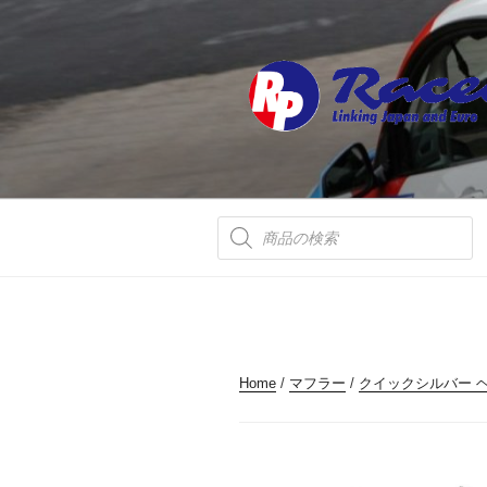
コ
ン
テ
ン
ツ
へ
ス
キ
ッ
商
品
プ
検
索
Home
/
マフラー
/
クイックシルバー 