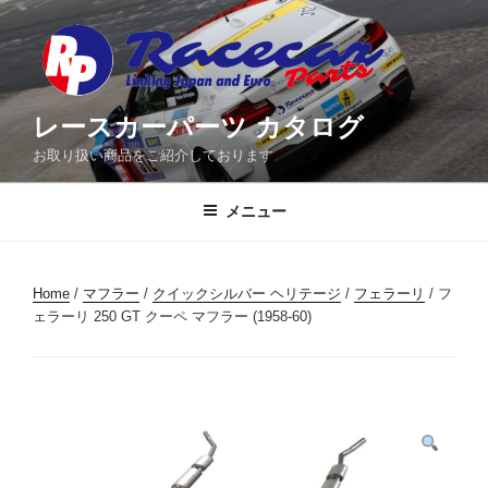
コ
ン
テ
ン
ツ
レースカーパーツ カタログ
へ
お取り扱い商品をご紹介しております
ス
キ
メニュー
ッ
プ
Home
/
マフラー
/
クイックシルバー ヘリテージ
/
フェラーリ
/ フ
ェラーリ 250 GT クーペ マフラー (1958-60)