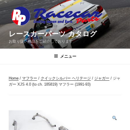
コ
ン
テ
ン
ツ
レースカーパーツ カタログ
へ
お取り扱い商品をご紹介しております
ス
キ
メニュー
ッ
プ
Home
/
マフラー
/
クイックシルバー ヘリテージ
/
ジャガー
/ ジャ
ガー XJS 4.0 (to ch. 185819) マフラー (1991-93)