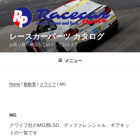
コ
ン
テ
ン
ツ
レースカーパーツ カタログ
へ
お取り扱い商品をご紹介しております
ス
キ
メニュー
ッ
プ
Home
/
駆動系
/
クワイフ
/ MG
MG
クワイフ社のMG用LSD、ディファレンシャル、ギアキッ
トの一覧です