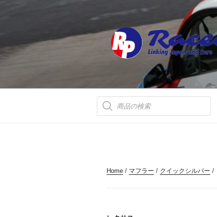
コ
ン
テ
ン
ツ
へ
ス
キ
ッ
商
品
プ
検
索
Home
/
マフラー
/
クイックシルバー
/